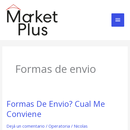
Ir
Men
al
contenido
Prin
Formas de envio
Formas De Envio? Cual Me
Formas
De
Conviene
Envio?
Cual
Dejá un comentario
/
Operatoria
/
Nicolas