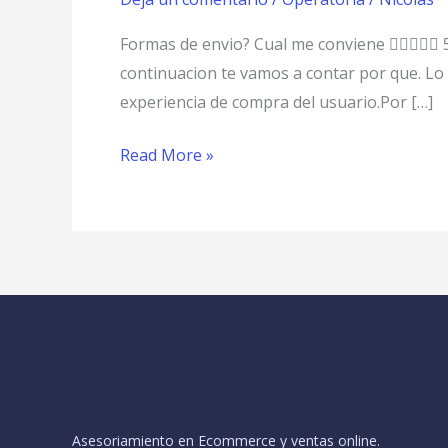
Envio?
Cual
Formas de envio? Cual me conviene  5/5
Me
continuacion te vamos a contar por que. L
Conviene
experiencia de compra del usuario.Por […]
Read More »
Asesoriamiento en Ecommerce y ventas online.