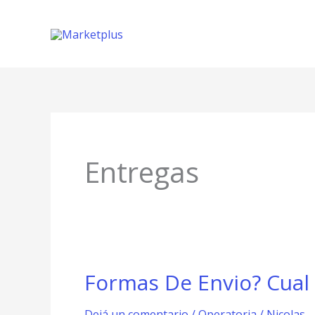
Ir
al
contenido
Entregas
Formas De Envio? Cual
Formas
De
Dejá un comentario
/
Operatoria
/
Nicolas